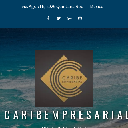
Skip
vie. Ago 7th, 2026
Quintana Roo
México
to
content
Facebook
Twitter
Google+
Instagram
CARIBEMPRESARIA
UNIENDO AL CARIBE