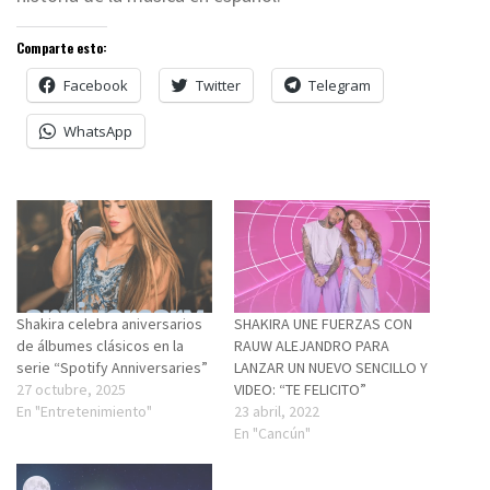
Comparte esto:
Facebook
Twitter
Telegram
WhatsApp
Shakira celebra aniversarios
SHAKIRA UNE FUERZAS CON
de álbumes clásicos en la
RAUW ALEJANDRO PARA
serie “Spotify Anniversaries”
LANZAR UN NUEVO SENCILLO Y
27 octubre, 2025
VIDEO: “TE FELICITO”
En "Entretenimiento"
23 abril, 2022
En "Cancún"