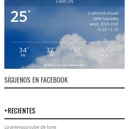
CANCUN
25
°
scattered clouds
88% humidity
wind: 2m/s ENE
H 25 • L 25
34
32
32
32
°
°
°
°
FRI
SAT
SUN
MON
Weather from OpenWeatherMap
SÍGUENOS EN FACEBOOK
+RECIENTES
La amenaza sube de tono