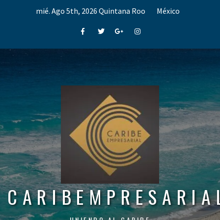
Skip
mié. Ago 5th, 2026
Quintana Roo
México
to
content
Facebook
Twitter
Google+
Instagram
CARIBEMPRESARIA
UNIENDO AL CARIBE