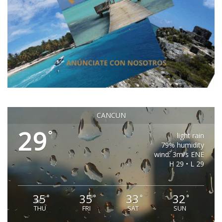
CANCUN
29
°
light rain
79% humidity
wind: 3m/s ENE
H 29 • L 29
35
35
33
32
°
°
°
°
THU
FRI
SAT
SUN