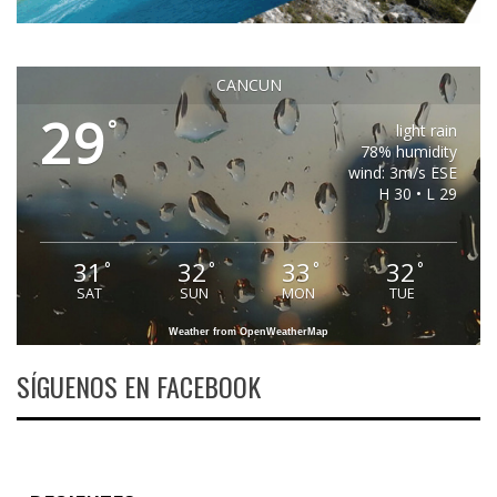
CANCUN
29
°
light rain
78% humidity
wind: 3m/s ESE
H 30 • L 29
31
32
33
32
°
°
°
°
SAT
SUN
MON
TUE
Weather from OpenWeatherMap
SÍGUENOS EN FACEBOOK