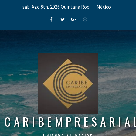
Skip
sáb. Ago 8th, 2026
Quintana Roo
México
to
content
Facebook
Twitter
Google+
Instagram
CARIBEMPRESARIA
UNIENDO AL CARIBE