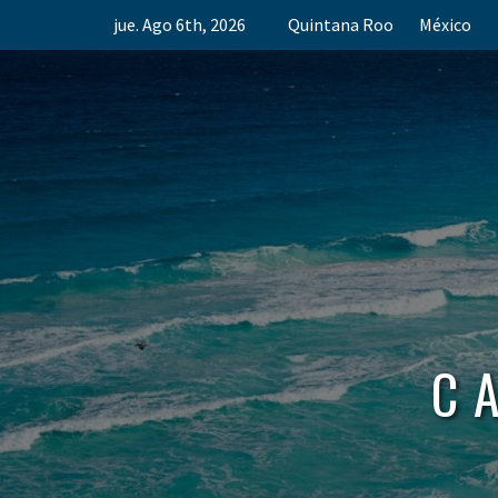
Skip
jue. Ago 6th, 2026
Quintana Roo
México
to
content
C