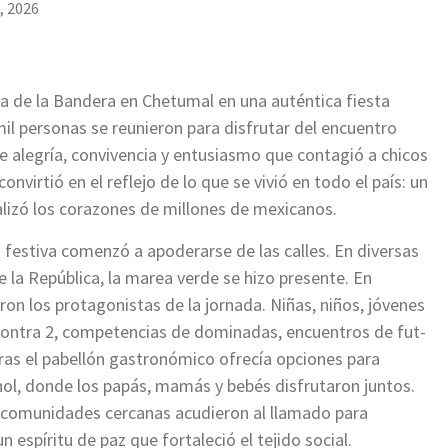
, 2026
da de la Bandera en Chetumal en una auténtica fiesta
il personas se reunieron para disfrutar del encuentro
e alegría, convivencia y entusiasmo que contagió a chicos
nvirtió en el reflejo de lo que se vivió en todo el país: un
alizó los corazones de millones de mexicanos.
 festiva comenzó a apoderarse de las calles. En diversas
de la República, la marea verde se hizo presente. En
eron los protagonistas de la jornada. Niñas, niños, jóvenes
 contra 2, competencias de dominadas, encuentros de fut-
tras el pabellón gastronómico ofrecía opciones para
hol, donde los papás, mamás y bebés disfrutaron juntos.
y comunidades cercanas acudieron al llamado para
n espíritu de paz que fortaleció el tejido social.