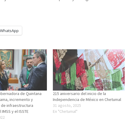
WhatsApp
obernadora de Quintana
215 aniversario del inicio de la
zama, incremento y
Independencia de México en Chetumal
de infraestructura
31 agosto, 2025
l IMSS y el ISSTE
En "Chetumal"
022