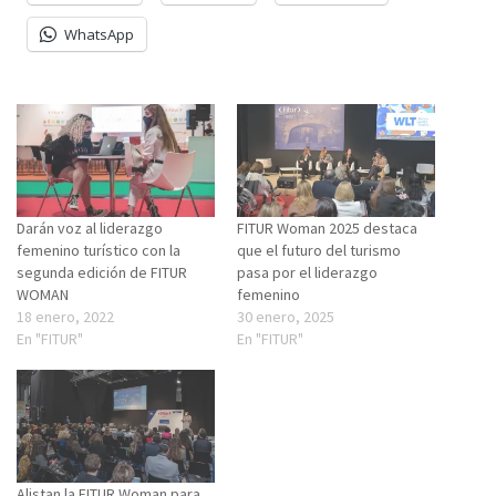
WhatsApp
Darán voz al liderazgo
FITUR Woman 2025 destaca
femenino turístico con la
que el futuro del turismo
segunda edición de FITUR
pasa por el liderazgo
WOMAN
femenino
18 enero, 2022
30 enero, 2025
En "FITUR"
En "FITUR"
Alistan la FITUR Woman para