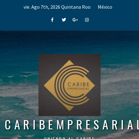
Skip
vie. Ago 7th, 2026
Quintana Roo
México
to
content
Facebook
Twitter
Google+
Instagram
CARIBEMPRESARIA
UNIENDO AL CARIBE