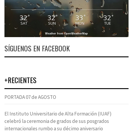
32
32
33
32
°
°
°
°
SAT
SUN
MON
TUE
Weather from OpenWeatherMap
SÍGUENOS EN FACEBOOK
+RECIENTES
PORTADA 07 de AGOSTO
El Instituto Universitario de Alta Formación (IUAF)
celebró la ceremonia de grados de sus posgrados
internacionales rumbo a su décimo aniversario