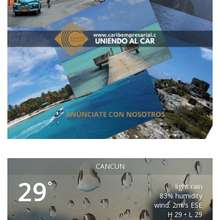
CANCUN
29
°
light rain
83% humidity
wind: 2m/s ESE
H 29 • L 29