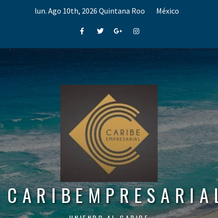
Skip
lun. Ago 10th, 2026
Quintana Roo
México
to
content
Facebook
Twitter
Google+
Instagram
CARIBEMPRESARIA
UNIENDO AL CARIBE