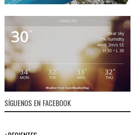
CANCUN
30
°
clear sky
79% humidity
wind: 2m/s SE
H 30 • L 30
34
32
33
32
°
°
°
°
MON
TUE
WED
THU
Weather from OpenWeatherMap
SÍGUENOS EN FACEBOOK
+RECIENTES