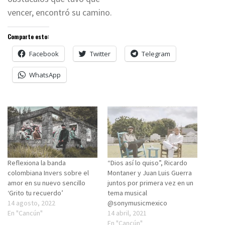
vencer, encontró su camino.
Comparte esto:
Facebook
Twitter
Telegram
WhatsApp
Reflexiona la banda
“Dios así lo quiso”, Ricardo
colombiana Invers sobre el
Montaner y Juan Luis Guerra
amor en su nuevo sencillo
juntos por primera vez en un
‘Grito tu recuerdo’
tema musical
14 agosto, 2022
@sonymusicmexico
En "Cancún"
14 abril, 2021
En "Cancún"