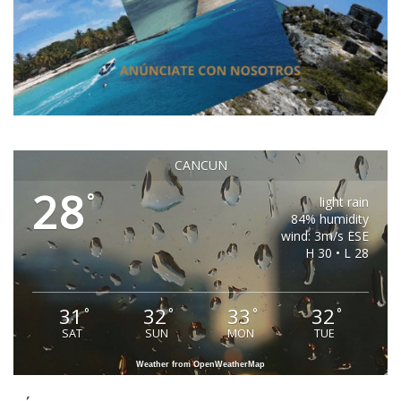
CANCUN
28
°
light rain
84% humidity
wind: 3m/s ESE
H 30 • L 28
31
32
33
32
°
°
°
°
SAT
SUN
MON
TUE
Weather from OpenWeatherMap