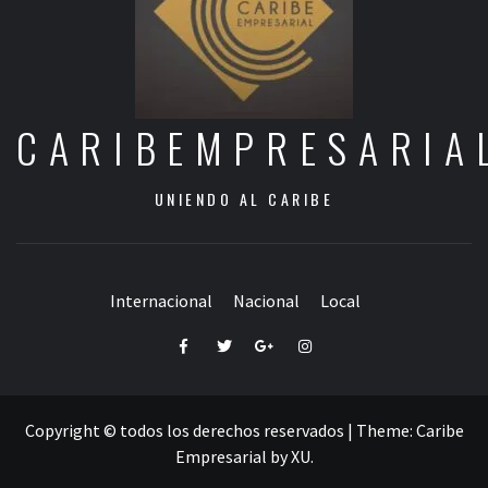
CARIBEMPRESARIA
UNIENDO AL CARIBE
Internacional
Nacional
Local
Facebook
Twitter
Google+
Instagram
Copyright © todos los derechos reservados
|
Theme:
Caribe
Empresarial
by
XU
.