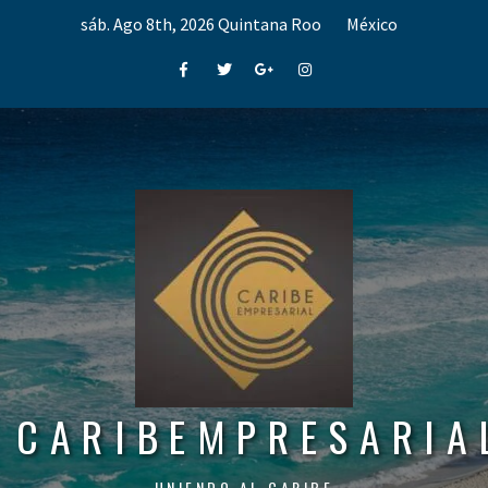
Skip
sáb. Ago 8th, 2026
Quintana Roo
México
to
content
Facebook
Twitter
Google+
Instagram
CARIBEMPRESARIA
UNIENDO AL CARIBE