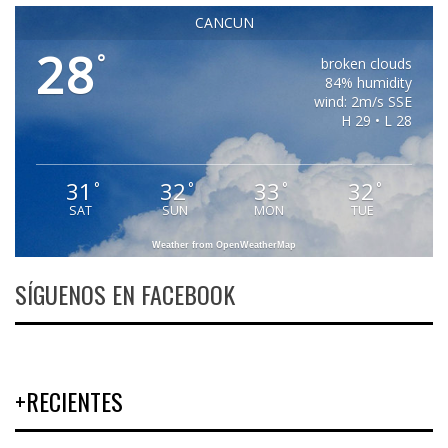
CANCUN
28
°
broken clouds
84% humidity
wind: 2m/s SSE
H 29 • L 28
31
32
33
32
°
°
°
°
SAT
SUN
MON
TUE
Weather from OpenWeatherMap
SÍGUENOS EN FACEBOOK
+RECIENTES