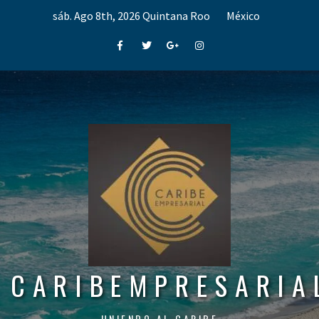
Skip
sáb. Ago 8th, 2026
Quintana Roo
México
to
content
Facebook
Twitter
Google+
Instagram
CARIBEMPRESARIA
UNIENDO AL CARIBE