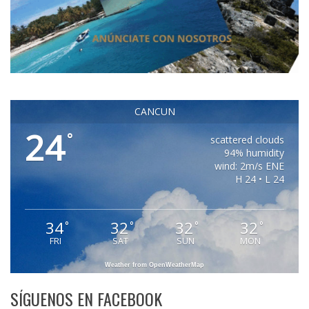
CANCUN
24
°
scattered clouds
94% humidity
wind: 2m/s ENE
H 24 • L 24
34
32
32
32
°
°
°
°
FRI
SAT
SUN
MON
Weather from OpenWeatherMap
SÍGUENOS EN FACEBOOK