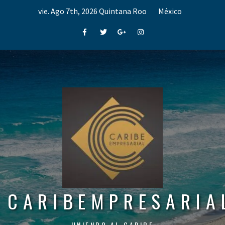
Skip
vie. Ago 7th, 2026
Quintana Roo
México
to
content
Facebook
Twitter
Google+
Instagram
CARIBEMPRESARIA
UNIENDO AL CARIBE