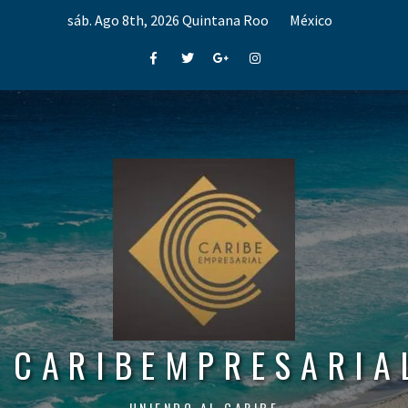
Skip
sáb. Ago 8th, 2026
Quintana Roo
México
to
content
Facebook
Twitter
Google+
Instagram
CARIBEMPRESARIA
UNIENDO AL CARIBE