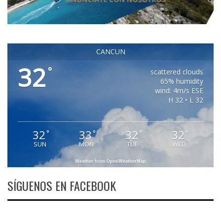
CANCUN
32
°
scattered clouds
65% humidity
wind: 4m/s ESE
H 32 • L 32
32
33
32
32
°
°
°
°
SUN
MON
TUE
WED
Weather from OpenWeatherMap
SÍGUENOS EN FACEBOOK