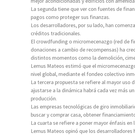
mejor acondicionadas y edificios con amenida
La segunda tiene que ver con fuentes de finan
pagos como proteger sus finanzas.
Los desarrolladores, por su lado, han comenz
créditos tradicionales.
El crowdfunding o micromecenazgo (red de fin
donaciones a cambio de recompensas) ha creci
distintos momentos como la demolición, cime
Lemus Mateos estimó que el micromecenazgo r
nivel global, mediante el fondeo colectivo inmo
La tercera propuesta se refiere al mayor uso 
ajustarse a la dinámica habrá cada vez más un u
producción.
Las empresas tecnológicas de giro inmobiliari
buscar y comprar casa, obtener financiamient
La cuarta se refiere a poner mayor énfasis en l
Lemus Mateos opinó que los desarrolladores 