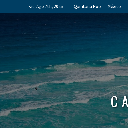
Skip
vie. Ago 7th, 2026
Quintana Roo
México
to
content
C