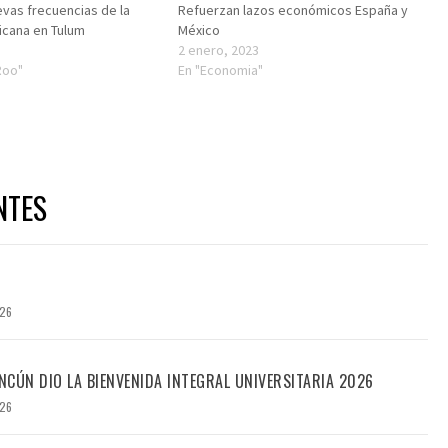
vas frecuencias de la
Refuerzan lazos económicos España y
icana en Tulum
México
2 enero, 2023
Roo"
En "Economia"
NTES
026
CÚN DIO LA BIENVENIDA INTEGRAL UNIVERSITARIA 2026
026