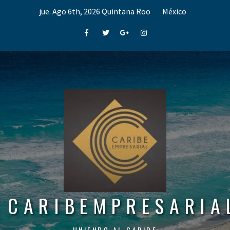
Skip
jue. Ago 6th, 2026
Quintana Roo
México
to
content
Facebook
Twitter
Google+
Instagram
CARIBEMPRESARIA
UNIENDO AL CARIBE