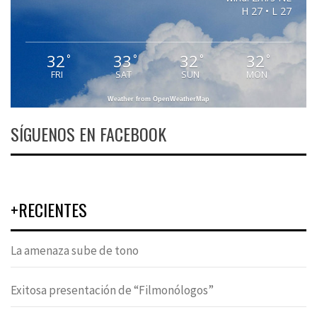
H 27 • L 27
32
33
32
32
°
°
°
°
FRI
SAT
SUN
MON
Weather from OpenWeatherMap
SÍGUENOS EN FACEBOOK
+RECIENTES
La amenaza sube de tono
Exitosa presentación de “Filmonólogos”