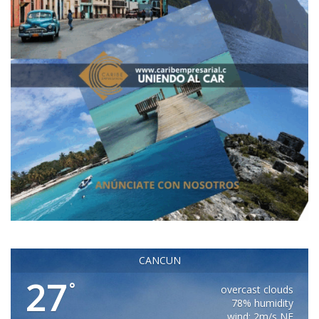
CANCUN
27
°
overcast clouds
78% humidity
wind: 2m/s NE