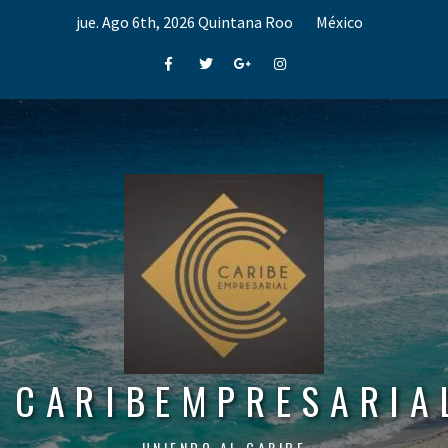
Skip
jue. Ago 6th, 2026
Quintana Roo
México
to
content
Facebook
Twitter
Google+
Instagram
CARIBEMPRESARIA
UNIENDO AL CARIBE