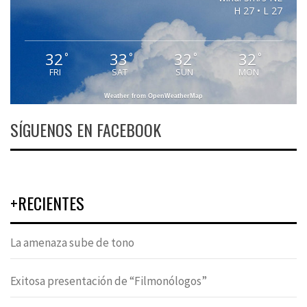
H 27 • L 27
32
33
32
32
°
°
°
°
FRI
SAT
SUN
MON
Weather from OpenWeatherMap
SÍGUENOS EN FACEBOOK
+RECIENTES
La amenaza sube de tono
Exitosa presentación de “Filmonólogos”