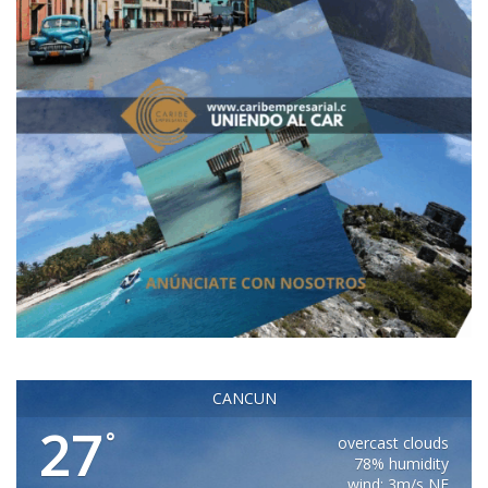
CANCUN
27
°
overcast clouds
78% humidity
wind: 3m/s NE