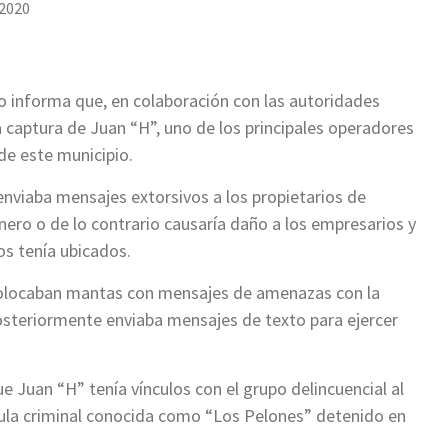
 2020
o informa que, en colaboración con las autoridades
a captura de Juan “H”, uno de los principales operadores
de este municipio.
enviaba mensajes extorsivos a los propietarios de
nero o de lo contrario causaría daño a los empresarios y
os tenía ubicados.
 colocaban mantas con mensajes de amenazas con la
osteriormente enviaba mensajes de texto para ejercer
e Juan “H” tenía vínculos con el grupo delincuencial al
élula criminal conocida como “Los Pelones” detenido en