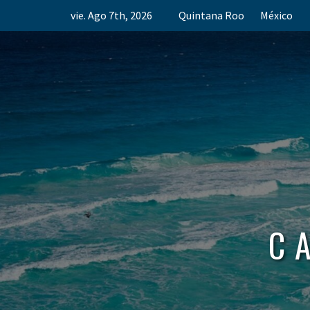
Skip
vie. Ago 7th, 2026
Quintana Roo
México
to
content
C