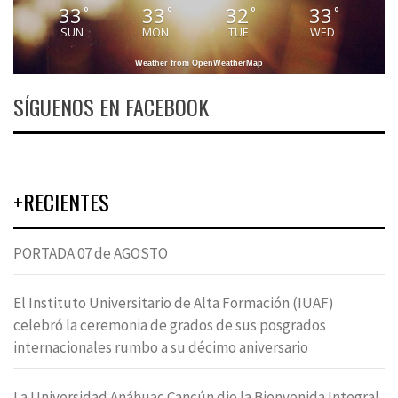
33
33
32
33
°
°
°
°
SUN
MON
TUE
WED
Weather from OpenWeatherMap
SÍGUENOS EN FACEBOOK
+RECIENTES
PORTADA 07 de AGOSTO
El Instituto Universitario de Alta Formación (IUAF)
celebró la ceremonia de grados de sus posgrados
internacionales rumbo a su décimo aniversario
La Universidad Anáhuac Cancún dio la Bienvenida Integral