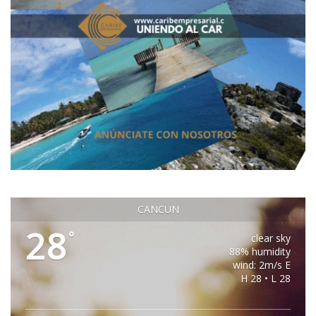
CANCUN
28
°
clear sky
88% humidity
wind: 2m/s E
H 28 • L 28