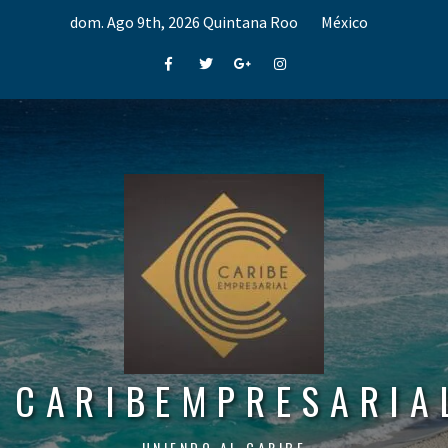
Skip
dom. Ago 9th, 2026
Quintana Roo
México
to
content
Facebook
Twitter
Google+
Instagram
CARIBEMPRESARIA
UNIENDO AL CARIBE