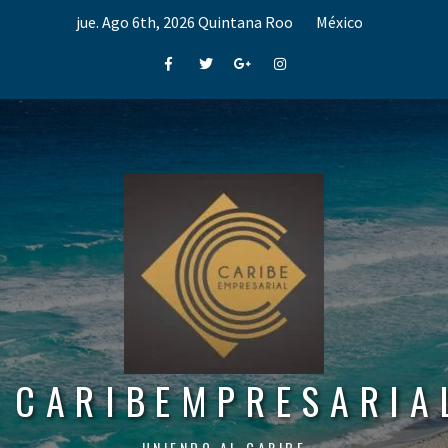
Skip
jue. Ago 6th, 2026
Quintana Roo
México
to
content
Facebook
Twitter
Google+
Instagram
CARIBEMPRESARIA
UNIENDO AL CARIBE