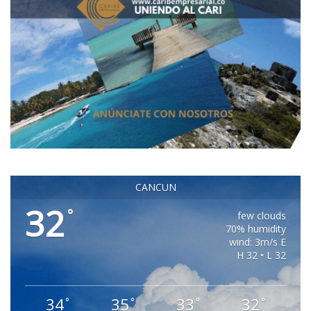
CANCUN
32
°
few clouds
70% humidity
wind: 3m/s E
H 32 • L 32
34
35
33
32
°
°
°
°