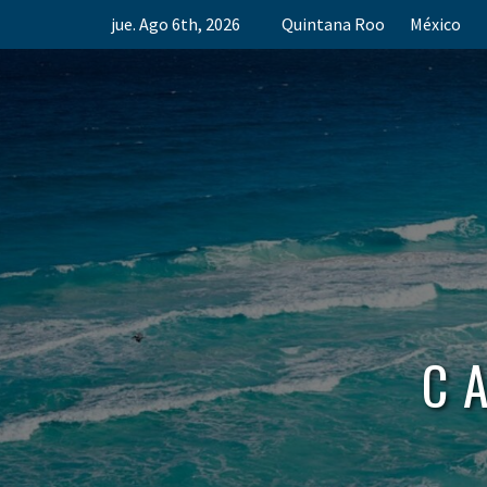
Skip
jue. Ago 6th, 2026
Quintana Roo
México
to
content
C