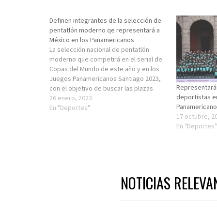
Definen integrantes de la selección de
pentatlón moderno qe representará a
México en los Panamericanos
La selección nacional de pentatlón
moderno que competirá en el serial de
Copas del Mundo de este año y en los
Juegos Panamericanos Santiago 2023,
Representará
con el objetivo de buscar las plazas
deportistas e
olímpicas a París 2024, quedó integrada
26 enero, 2023
Panamericanos
por cuatro mujeres y cuatro hombres:
En "Deportes"
17 octubre, 2
Mayan Oliver, Mariana Arceo, Tamara
En "Deportes
Vega,…
NOTICIAS RELEVA