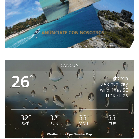
CANCUN
26
°
light rain
94% humidity
wind: 1m/s SE
H 26 • L 26
32
32
33
33
°
°
°
°
SAT
SUN
MON
TUE
Weather from OpenWeatherMap