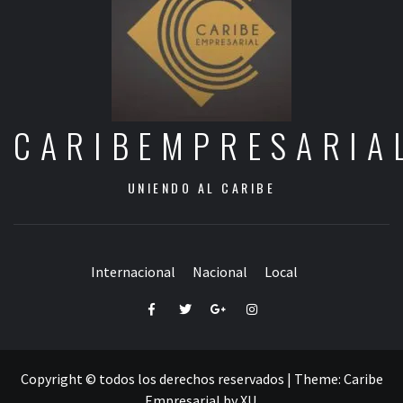
CARIBEMPRESARIA
UNIENDO AL CARIBE
Internacional
Nacional
Local
Facebook
Twitter
Google+
Instagram
Copyright © todos los derechos reservados
|
Theme:
Caribe
Empresarial
by
XU
.