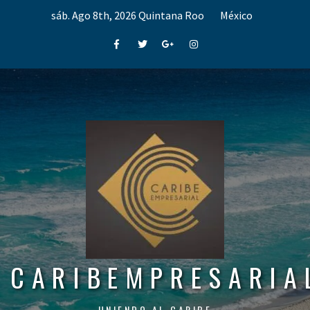
Skip
sáb. Ago 8th, 2026
Quintana Roo
México
to
content
Facebook
Twitter
Google+
Instagram
CARIBEMPRESARIA
UNIENDO AL CARIBE