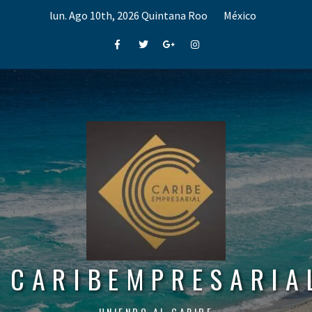
Skip
lun. Ago 10th, 2026
Quintana Roo
México
to
content
Facebook
Twitter
Google+
Instagram
CARIBEMPRESARIA
UNIENDO AL CARIBE