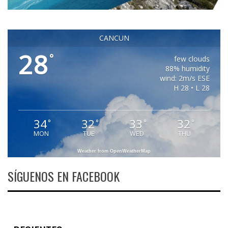
CANCUN
28
°
few clouds
88% humidity
wind: 2m/s ESE
H 28 • L 28
34
32
33
32
°
°
°
°
MON
TUE
WED
THU
Weather from OpenWeatherMap
SÍGUENOS EN FACEBOOK