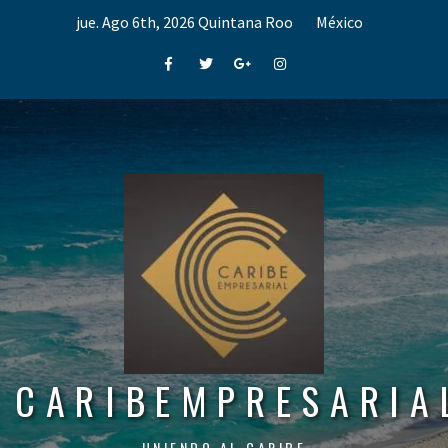
Skip
jue. Ago 6th, 2026
Quintana Roo
México
to
content
Facebook
Twitter
Google+
Instagram
CARIBEMPRESARIA
UNIENDO AL CARIBE