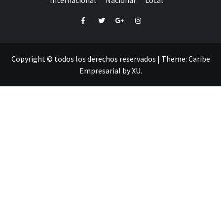
Internacional
Nacional
Local
Facebook
Twitter
Google+
Instagram
Copyright © todos los derechos reservados
|
Theme:
Caribe
Empresarial
by
XU
.