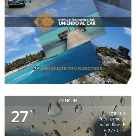
CANCUN
27
°
light rain
78% humidity
wind: 3m/s E
H 27 • L 27