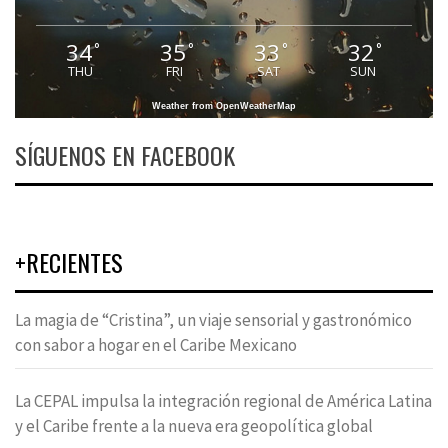
34
35
33
32
°
°
°
°
THU
FRI
SAT
SUN
Weather from OpenWeatherMap
SÍGUENOS EN FACEBOOK
+RECIENTES
La magia de “Cristina”, un viaje sensorial y gastronómico
con sabor a hogar en el Caribe Mexicano
La CEPAL impulsa la integración regional de América Latina
y el Caribe frente a la nueva era geopolítica global