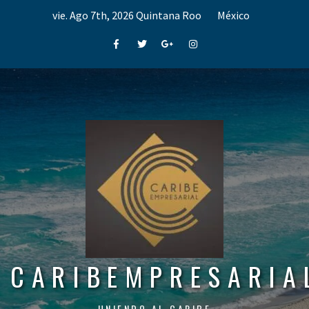
Skip
vie. Ago 7th, 2026
Quintana Roo
México
to
content
Facebook
Twitter
Google+
Instagram
CARIBEMPRESARIA
UNIENDO AL CARIBE