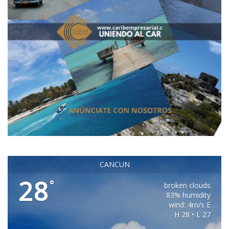
CANCUN
28
°
broken clouds
83% humidity
wind: 4m/s E
H 28 • L 27