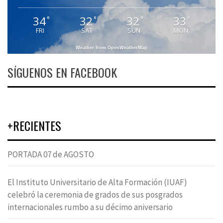
34
32
32
33
°
°
°
°
FRI
SAT
SUN
MON
Weather from OpenWeatherMap
SÍGUENOS EN FACEBOOK
+RECIENTES
PORTADA 07 de AGOSTO
El Instituto Universitario de Alta Formación (IUAF)
celebró la ceremonia de grados de sus posgrados
internacionales rumbo a su décimo aniversario