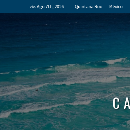
Skip
vie. Ago 7th, 2026
Quintana Roo
México
to
content
C