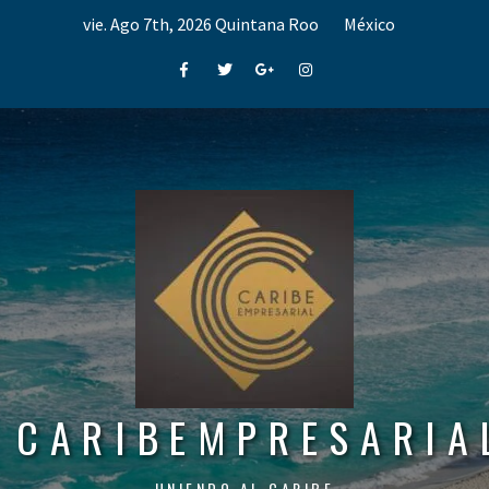
Skip
vie. Ago 7th, 2026
Quintana Roo
México
to
content
Facebook
Twitter
Google+
Instagram
CARIBEMPRESARIA
UNIENDO AL CARIBE