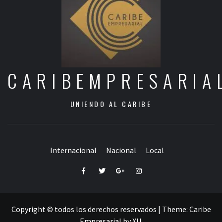
CARIBEMPRESARIA
UNIENDO AL CARIBE
Internacional
Nacional
Local
Facebook
Twitter
Google+
Instagram
Copyright © todos los derechos reservados
|
Theme:
Caribe
Empresarial
by
XU
.