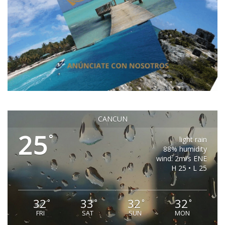
CANCUN
25
°
light rain
88% humidity
wind: 2m/s ENE
H 25 • L 25
32
33
32
32
°
°
°
°
FRI
SAT
SUN
MON