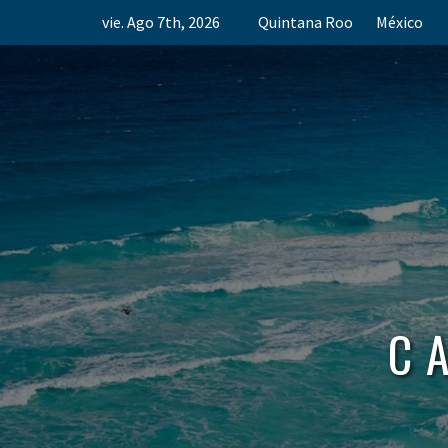
Skip
vie. Ago 7th, 2026
Quintana Roo
México
to
content
C