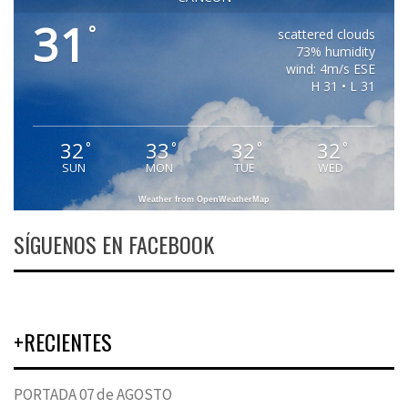
31
°
scattered clouds
73% humidity
wind: 4m/s ESE
H 31 • L 31
32
33
32
32
°
°
°
°
SUN
MON
TUE
WED
Weather from OpenWeatherMap
SÍGUENOS EN FACEBOOK
+RECIENTES
PORTADA 07 de AGOSTO