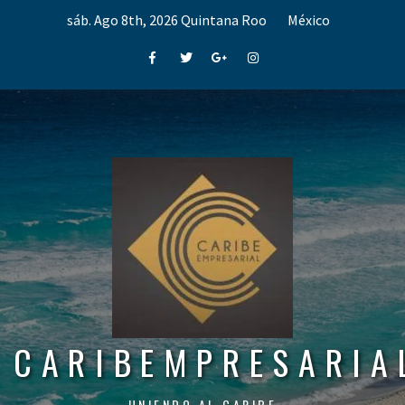
Skip
sáb. Ago 8th, 2026
Quintana Roo
México
to
content
Facebook
Twitter
Google+
Instagram
CARIBEMPRESARIA
UNIENDO AL CARIBE