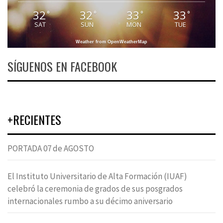
32
32
33
33
°
°
°
°
SAT
SUN
MON
TUE
Weather from OpenWeatherMap
SÍGUENOS EN FACEBOOK
+RECIENTES
PORTADA 07 de AGOSTO
El Instituto Universitario de Alta Formación (IUAF)
celebró la ceremonia de grados de sus posgrados
internacionales rumbo a su décimo aniversario