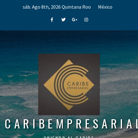
Skip
sáb. Ago 8th, 2026
Quintana Roo
México
to
content
Facebook
Twitter
Google+
Instagram
CARIBEMPRESARIA
UNIENDO AL CARIBE