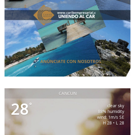
CANCUN
28
°
clear sky
88% humidity
wind: 1m/s SE
H 28 • L 28