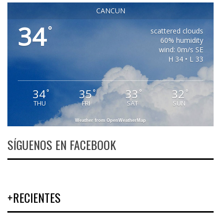
CANCUN
34
°
scattered clouds
60% humidity
wind: 0m/s SE
H 34 • L 33
34
35
33
32
°
°
°
°
THU
FRI
SAT
SUN
Weather from OpenWeatherMap
SÍGUENOS EN FACEBOOK
+RECIENTES