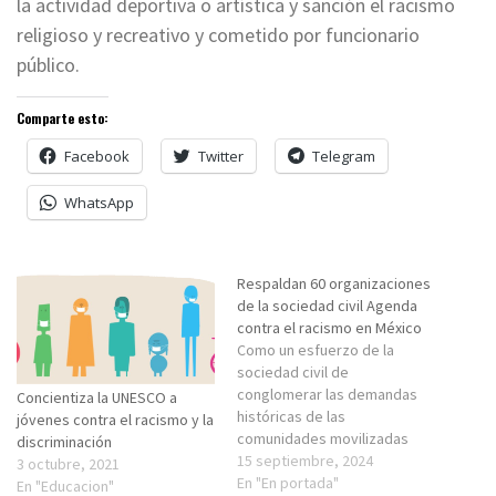
la actividad deportiva o artística y sanción el racismo
religioso y recreativo y cometido por funcionario
público.
Comparte esto:
Facebook
Twitter
Telegram
WhatsApp
Respaldan 60 organizaciones
de la sociedad civil Agenda
contra el racismo en México
Como un esfuerzo de la
sociedad civil de
conglomerar las demandas
Concientiza la UNESCO a
históricas de las
jóvenes contra el racismo y la
comunidades movilizadas
discriminación
contra el racismo y traducir
15 septiembre, 2024
3 octubre, 2021
sus necesidades en política
En "En portada"
En "Educacion"