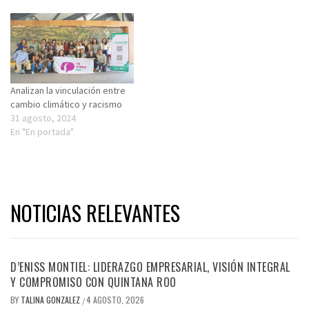
pública, esta semana se
presentó la: “Agenda Nacional
Contra el Racismo: México
2024”. La agenda incluye 20
propuestas de política
pública antirracista y está
compuesta…
Analizan la vinculación entre
cambio climático y racismo
31 agosto, 2024
En "En portada"
NOTICIAS RELEVANTES
D’ENISS MONTIEL: LIDERAZGO EMPRESARIAL, VISIÓN INTEGRAL
Y COMPROMISO CON QUINTANA ROO
BY
TALINA GONZALEZ
4 AGOSTO, 2026
/