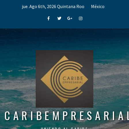
Skip
jue. Ago 6th, 2026
Quintana Roo
México
to
content
Facebook
Twitter
Google+
Instagram
CARIBEMPRESARIA
UNIENDO AL CARIBE