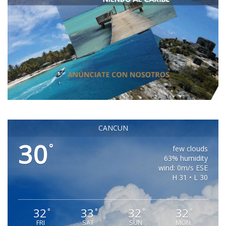
CANCUN
30
°
few clouds
63% humidity
wind: 0m/s ESE
H 31 • L 30
32
33
32
32
°
°
°
°
FRI
SAT
SUN
MON