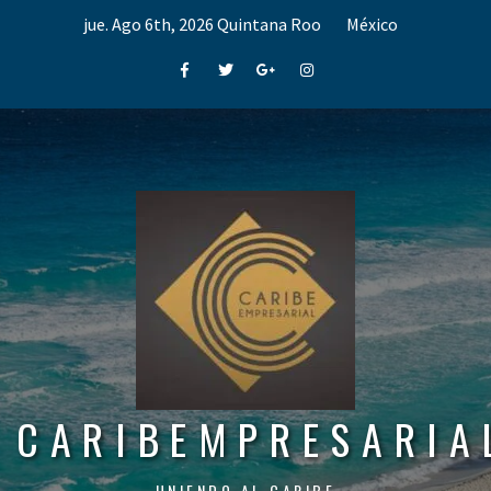
Skip
jue. Ago 6th, 2026
Quintana Roo
México
to
content
Facebook
Twitter
Google+
Instagram
CARIBEMPRESARIA
UNIENDO AL CARIBE