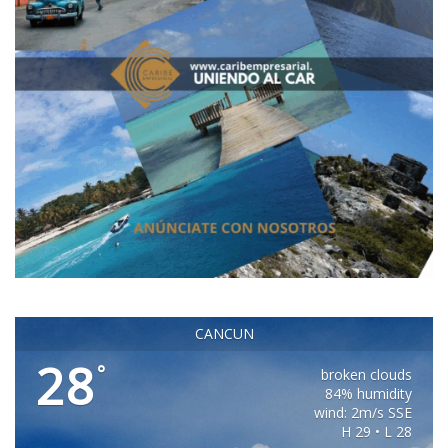
CANCUN
28
°
broken clouds
84% humidity
wind: 2m/s SSE
H 29 • L 28