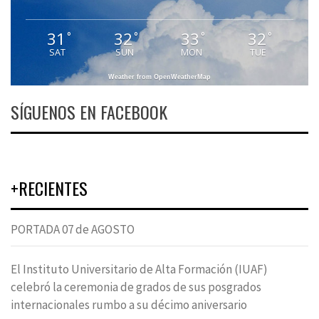
31
32
33
32
°
°
°
°
SAT
SUN
MON
TUE
Weather from OpenWeatherMap
SÍGUENOS EN FACEBOOK
+RECIENTES
PORTADA 07 de AGOSTO
El Instituto Universitario de Alta Formación (IUAF)
celebró la ceremonia de grados de sus posgrados
internacionales rumbo a su décimo aniversario