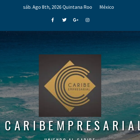
Skip
sáb. Ago 8th, 2026
Quintana Roo
México
to
content
Facebook
Twitter
Google+
Instagram
CARIBEMPRESARIA
UNIENDO AL CARIBE