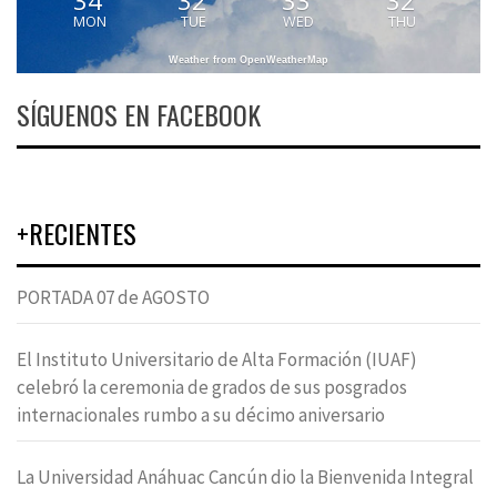
34
32
33
32
MON
TUE
WED
THU
Weather from OpenWeatherMap
SÍGUENOS EN FACEBOOK
+RECIENTES
PORTADA 07 de AGOSTO
El Instituto Universitario de Alta Formación (IUAF)
celebró la ceremonia de grados de sus posgrados
internacionales rumbo a su décimo aniversario
La Universidad Anáhuac Cancún dio la Bienvenida Integral