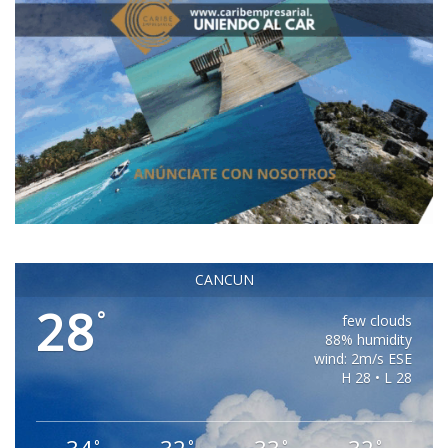
CANCUN
28
°
few clouds
88% humidity
wind: 2m/s ESE
H 28 • L 28
°
°
°
°