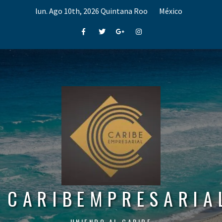
Skip
lun. Ago 10th, 2026
Quintana Roo
México
to
content
Facebook
Twitter
Google+
Instagram
CARIBEMPRESARIA
UNIENDO AL CARIBE