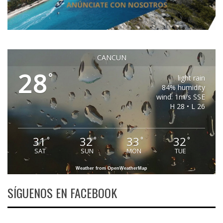
CANCUN
28
°
light rain
84% humidity
wind: 1m/s SSE
H 28 • L 26
31
32
33
32
°
°
°
°
SAT
SUN
MON
TUE
Weather from OpenWeatherMap
SÍGUENOS EN FACEBOOK