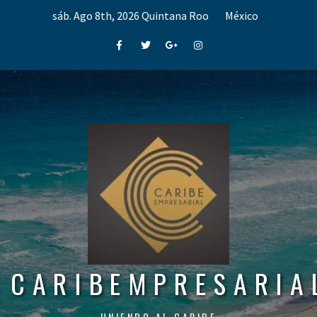
Skip
sáb. Ago 8th, 2026
Quintana Roo
México
to
content
Facebook
Twitter
Google+
Instagram
CARIBEMPRESARIA
UNIENDO AL CARIBE