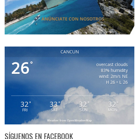
CANCUN
26
°
overcast clouds
83% humidity
wind: 2m/s NE
H 26 • L 26
32
33
32
32
°
°
°
°
FRI
SAT
SUN
MON
Weather from OpenWeatherMap
SÍGUENOS EN FACEBOOK