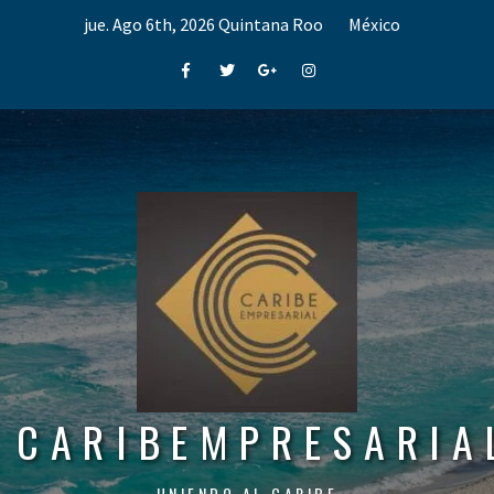
Skip
jue. Ago 6th, 2026
Quintana Roo
México
to
content
Facebook
Twitter
Google+
Instagram
CARIBEMPRESARIA
UNIENDO AL CARIBE