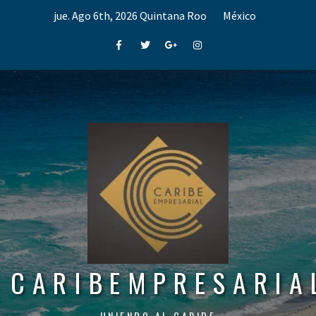
Skip
jue. Ago 6th, 2026
Quintana Roo
México
to
content
Facebook
Twitter
Google+
Instagram
CARIBEMPRESARIA
UNIENDO AL CARIBE