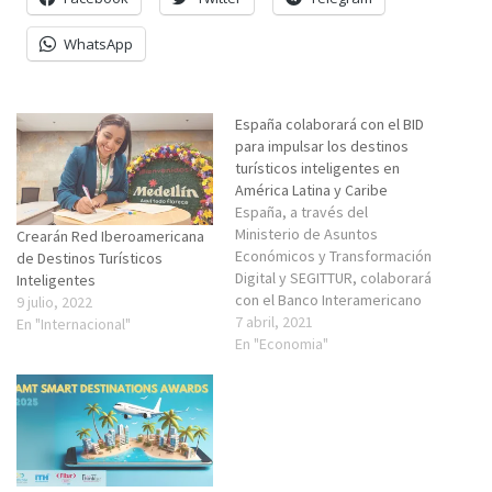
WhatsApp
España colaborará con el BID
para impulsar los destinos
turísticos inteligentes en
América Latina y Caribe
España, a través del
Ministerio de Asuntos
Crearán Red Iberoamericana
Económicos y Transformación
de Destinos Turísticos
Digital y SEGITTUR, colaborará
Inteligentes
con el Banco Interamericano
9 julio, 2022
de Desarrollo (BID para
7 abril, 2021
En "Internacional"
impulsar el modelo de
En "Economia"
destinos turísticos
inteligentes (DTI) en América
Latina y Caribe (ALC). España
ha sido pionera en el mundo
en el desarrollo del modelo
DTI, habiendo obtenido un…