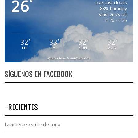
26
°
overcast clouds
83% humidity
wind: 2m/s NE
H 26 • L 26
32
33
32
32
°
°
°
°
FRI
SAT
SUN
MON
Weather from OpenWeatherMap
SÍGUENOS EN FACEBOOK
+RECIENTES
La amenaza sube de tono