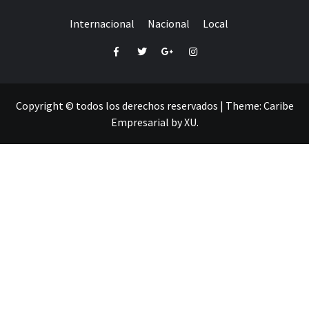
Internacional
Nacional
Local
Facebook
Twitter
Google+
Instagram
Copyright © todos los derechos reservados
|
Theme:
Caribe
Empresarial
by
XU
.