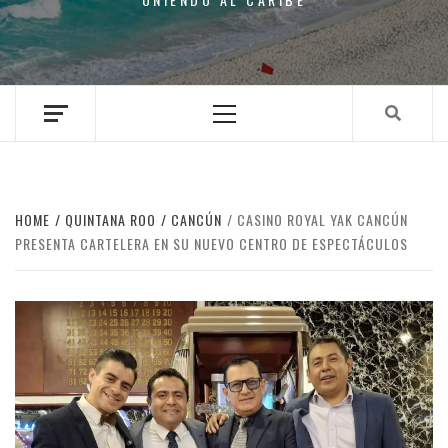
Primary
Menu
HOME
QUINTANA ROO
CANCÚN
CASINO ROYAL YAK CANCÚN
PRESENTA CARTELERA EN SU NUEVO CENTRO DE ESPECTÁCULOS