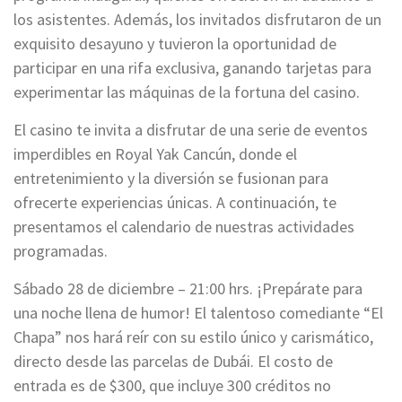
los asistentes. Además, los invitados disfrutaron de un
exquisito desayuno y tuvieron la oportunidad de
participar en una rifa exclusiva, ganando tarjetas para
experimentar las máquinas de la fortuna del casino.
El casino te invita a disfrutar de una serie de eventos
imperdibles en Royal Yak Cancún, donde el
entretenimiento y la diversión se fusionan para
ofrecerte experiencias únicas. A continuación, te
presentamos el calendario de nuestras actividades
programadas.
Sábado 28 de diciembre – 21:00 hrs. ¡Prepárate para
una noche llena de humor! El talentoso comediante “El
Chapa” nos hará reír con su estilo único y carismático,
directo desde las parcelas de Dubái. El costo de
entrada es de $300, que incluye 300 créditos no