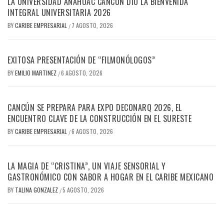
LA UNIVERSIDAD ANÁHUAC CANCÚN DIO LA BIENVENIDA
INTEGRAL UNIVERSITARIA 2026
BY
CARIBE EMPRESARIAL
7 AGOSTO, 2026
/
EXITOSA PRESENTACIÓN DE “FILMONÓLOGOS”
BY
EMILIO MARTINEZ
6 AGOSTO, 2026
/
CANCÚN SE PREPARA PARA EXPO DECONARQ 2026, EL
ENCUENTRO CLAVE DE LA CONSTRUCCIÓN EN EL SURESTE
BY
CARIBE EMPRESARIAL
6 AGOSTO, 2026
/
LA MAGIA DE “CRISTINA”, UN VIAJE SENSORIAL Y
GASTRONÓMICO CON SABOR A HOGAR EN EL CARIBE MEXICANO
BY
TALINA GONZALEZ
5 AGOSTO, 2026
/