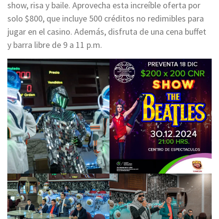
show, risa y baile. Aprovecha esta increíble oferta por
solo $800, que incluye 500 créditos no redimibles para
jugar en el casino. Además, disfruta de una cena buffet
y barra libre de 9 a 11 p.m.