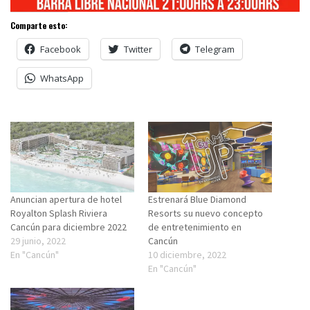
Comparte esto:
Facebook
Twitter
Telegram
WhatsApp
Anuncian apertura de hotel
Estrenará Blue Diamond
Royalton Splash Riviera
Resorts su nuevo concepto
Cancún para diciembre 2022
de entretenimiento en
29 junio, 2022
Cancún
En "Cancún"
10 diciembre, 2022
En "Cancún"