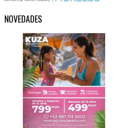
NOVEDADES