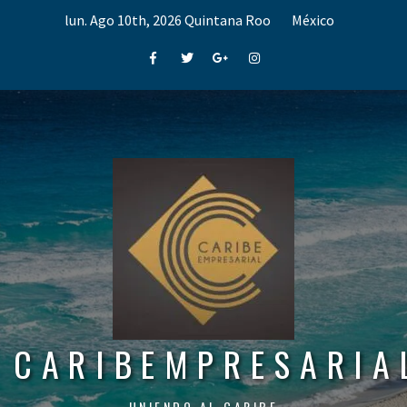
Skip
lun. Ago 10th, 2026
Quintana Roo
México
to
content
Facebook
Twitter
Google+
Instagram
CARIBEMPRESARIA
UNIENDO AL CARIBE