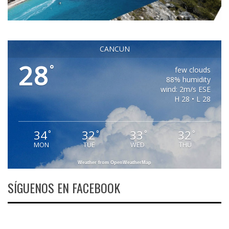
CANCUN
28
°
few clouds
88% humidity
wind: 2m/s ESE
H 28 • L 28
34
32
33
32
°
°
°
°
MON
TUE
WED
THU
Weather from OpenWeatherMap
SÍGUENOS EN FACEBOOK