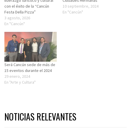
liderazgo turístico y cultural
Ciudades Hermanas
con el éxito de la “Cancún
10 septiembre, 2024
Festa Della Pizza”
En "Cancún"
3 agosto, 2026
En "Cancún"
Será Cancún sede de más de
15 eventos durante el 2024
29 enero, 2024
En "Arte y Cultura"
NOTICIAS RELEVANTES