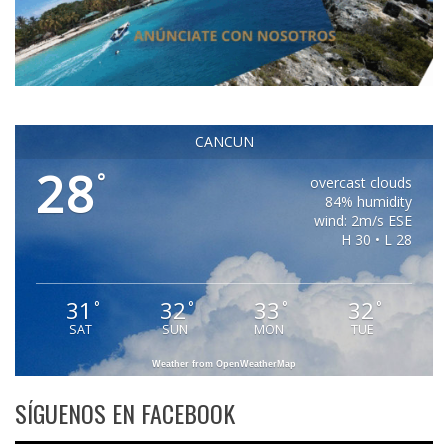
CANCUN
28
°
overcast clouds
84% humidity
wind: 2m/s ESE
H 30 • L 28
31
32
33
32
°
°
°
°
SAT
SUN
MON
TUE
Weather from OpenWeatherMap
SÍGUENOS EN FACEBOOK