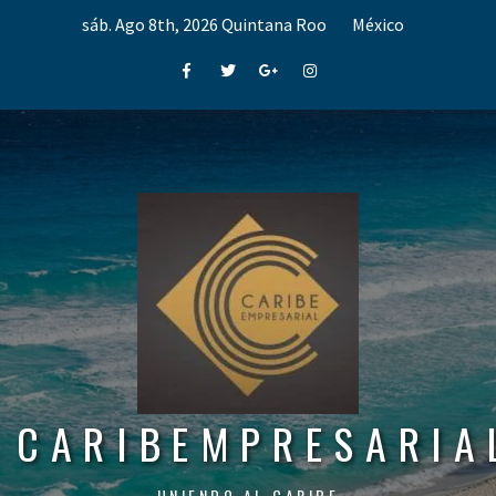
Skip
sáb. Ago 8th, 2026
Quintana Roo
México
to
content
Facebook
Twitter
Google+
Instagram
CARIBEMPRESARIA
UNIENDO AL CARIBE