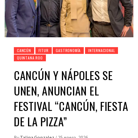
CANCÚN
FITUR
GASTRONOMÍA
INTERNACIONAL
QUINTANA ROO
CANCÚN Y NÁPOLES SE
UNEN, ANUNCIAN EL
FESTIVAL “CANCÚN, FIESTA
DE LA PIZZA”
By
Talina Gonzalez
/
25 enero, 2026