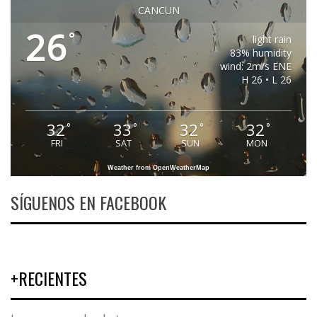
CANCUN
26
°
light rain
83% humidity
wind: 2m/s ENE
H 26 • L 26
32
33
32
32
°
°
°
°
FRI
SAT
SUN
MON
Weather from OpenWeatherMap
SÍGUENOS EN FACEBOOK
+RECIENTES