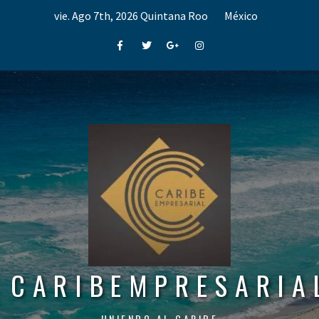
Skip
vie. Ago 7th, 2026
Quintana Roo
México
to
content
Facebook
Twitter
Google+
Instagram
CARIBEMPRESARIA
UNIENDO AL CARIBE