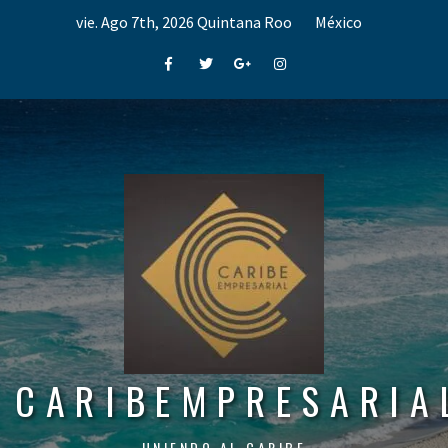
Skip
vie. Ago 7th, 2026
Quintana Roo
México
to
content
Facebook
Twitter
Google+
Instagram
CARIBEMPRESARIA
UNIENDO AL CARIBE