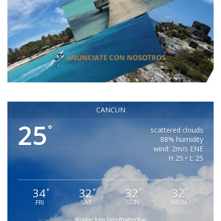
CANCUN
25
°
scattered clouds
88% humidity
wind: 2m/s ENE
H 25 • L 25
34
32
32
32
°
°
°
°
FRI
SAT
SUN
MON
Weather from OpenWeatherMap