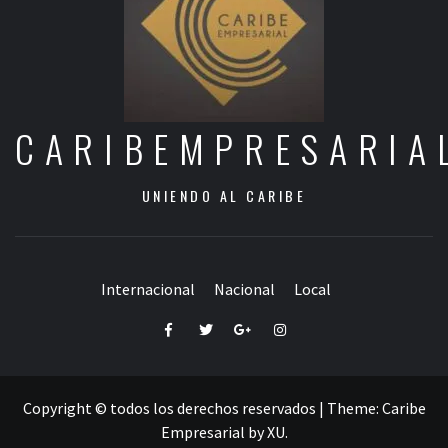
CARIBEMPRESARIA
UNIENDO AL CARIBE
Internacional
Nacional
Local
Facebook
Twitter
Google+
Instagram
Copyright © todos los derechos reservados
|
Theme:
Caribe
Empresarial
by
XU
.