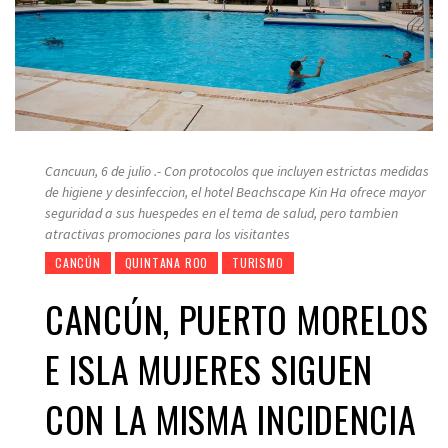
Cancuun, 6 de julio .- Con protocolos que incluyen estrictas medidas
de higiene y desinfeccion, el hotel Beachscape Kin Ha ofrece mayor
seguridad a sus huespedes en el tema de salud, pero tambien
atractivas promociones para los visitantes
CANCÚN
QUINTANA ROO
TURISMO
CANCÚN, PUERTO MORELOS
E ISLA MUJERES SIGUEN
CON LA MISMA INCIDENCIA