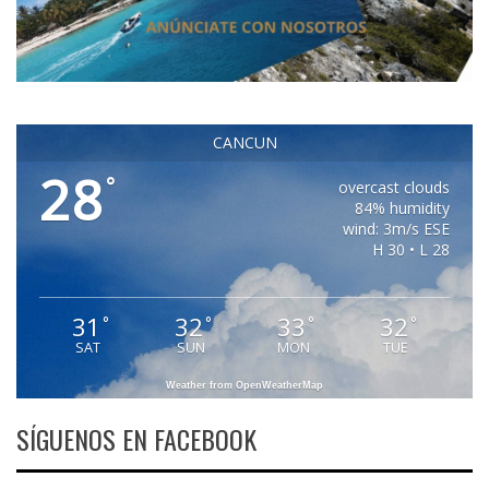
CANCUN
28
°
overcast clouds
84% humidity
wind: 3m/s ESE
H 30 • L 28
31
32
33
32
°
°
°
°
SAT
SUN
MON
TUE
Weather from OpenWeatherMap
SÍGUENOS EN FACEBOOK