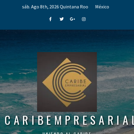
Skip
sáb. Ago 8th, 2026
Quintana Roo
México
to
content
Facebook
Twitter
Google+
Instagram
CARIBEMPRESARIA
UNIENDO AL CARIBE