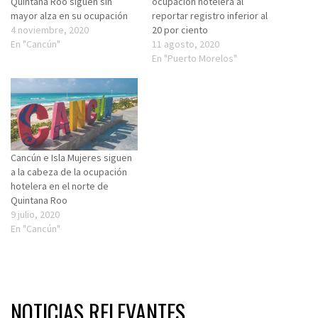
Quintana Roo siguen sin
ocupación hotelera al
mayor alza en su ocupación
reportar registro inferior al
4 noviembre, 2020
20 por ciento
En "Cancún"
11 agosto, 2020
En "Puerto Morelos"
Cancún e Isla Mujeres siguen
a la cabeza de la ocupación
hotelera en el norte de
Quintana Roo
9 julio, 2020
En "Cancún"
NOTICIAS RELEVANTES