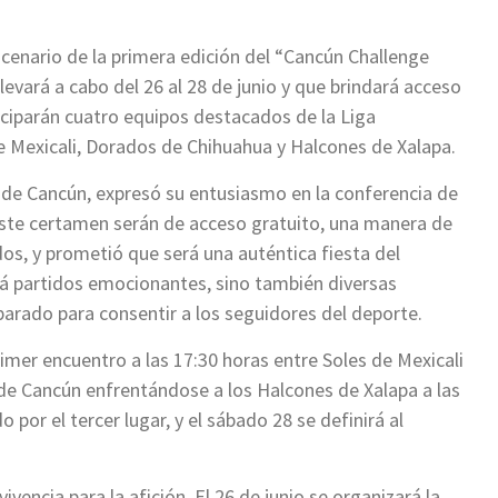
scenario de la primera edición del “Cancún Challenge
levará a cabo del 26 al 28 de junio y que brindará acceso
ticiparán cuatro equipos destacados de la Liga
e Mexicali, Dorados de Chihuahua y Halcones de Xalapa.
 de Cancún, expresó su entusiasmo en la conferencia de
este certamen serán de acceso gratuito, una manera de
dos, y prometió que será una auténtica fiesta del
rá partidos emocionantes, sino también diversas
eparado para consentir a los seguidores del deporte.
primer encuentro a las 17:30 horas entre Soles de Mexicali
de Cancún enfrentándose a los Halcones de Xalapa a las
o por el tercer lugar, y el sábado 28 se definirá al
vencia para la afición. El 26 de junio se organizará la