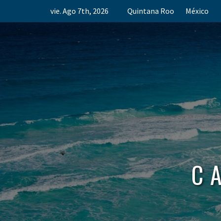
Skip
vie. Ago 7th, 2026
Quintana Roo
México
to
content
C