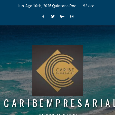
Skip
lun. Ago 10th, 2026
Quintana Roo
México
to
content
Facebook
Twitter
Google+
Instagram
CARIBEMPRESARIA
UNIENDO AL CARIBE