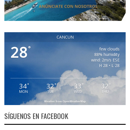
CANCUN
28
°
few clouds
88% humidity
wind: 2m/s ESE
H 28 • L 28
34
32
33
32
°
°
°
°
MON
TUE
WED
THU
Weather from OpenWeatherMap
SÍGUENOS EN FACEBOOK