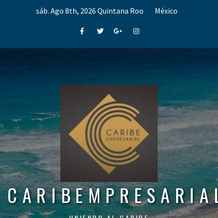
Skip
sáb. Ago 8th, 2026
Quintana Roo
México
to
content
Facebook
Twitter
Google+
Instagram
CARIBEMPRESARIA
UNIENDO AL CARIBE