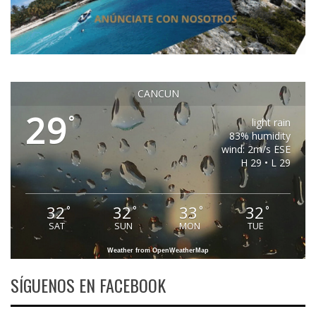
CANCUN
29
°
light rain
83% humidity
wind: 2m/s ESE
H 29 • L 29
32
32
33
32
°
°
°
°
SAT
SUN
MON
TUE
Weather from OpenWeatherMap
SÍGUENOS EN FACEBOOK