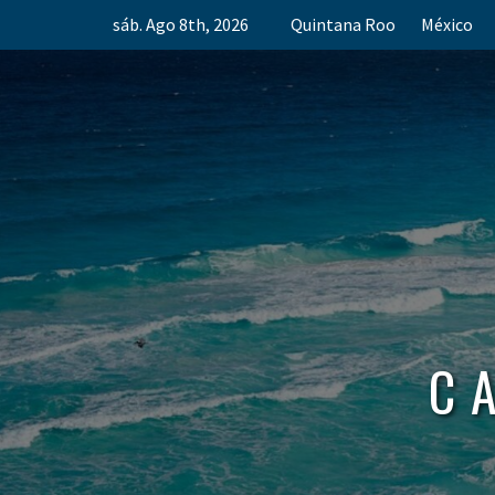
Skip
sáb. Ago 8th, 2026
Quintana Roo
México
to
content
C