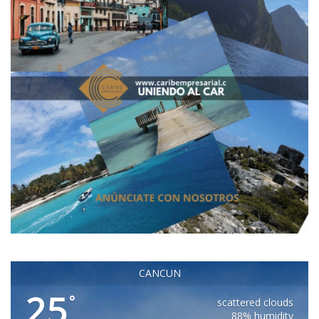
CANCUN
25
°
scattered clouds
88% humidity