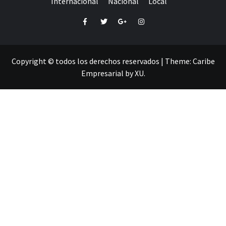
Internacional
Nacional
Local
Facebook
Twitter
Google+
Instagram
Copyright © todos los derechos reservados
|
Theme:
Caribe
Empresarial
by
XU
.