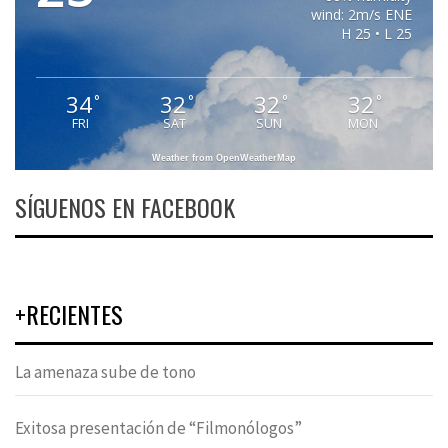
wind: 2m/s ENE
H 25 • L 25
34
32
32
32
°
°
°
°
FRI
SAT
SUN
MON
Weather from OpenWeatherMap
SÍGUENOS EN FACEBOOK
+RECIENTES
La amenaza sube de tono
Exitosa presentación de “Filmonólogos”