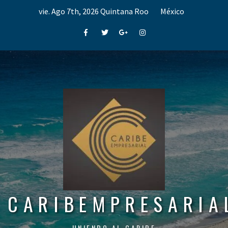
Skip
vie. Ago 7th, 2026
Quintana Roo
México
to
content
Facebook
Twitter
Google+
Instagram
CARIBEMPRESARIA
UNIENDO AL CARIBE