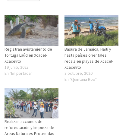
Registran avistamiento de
Basura de Jamaica, Haití y
Tortuga Laúd en Xcacel-
hasta países orientales
Xcacelito
recala en playas de Xcacel-
19 junio, 2023
Xcacelito
En "En portada"
3 octubre, 2020
En "Quintana Roo"
Realizan acciones de
reforestación y limpieza de
Áreas Naturales Protegidas