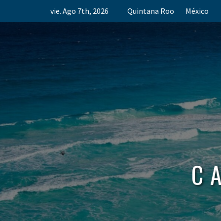
Skip
vie. Ago 7th, 2026
Quintana Roo
México
to
content
C