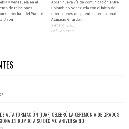
bia y Venezuela en el
Abren nueva vía de comunicación entre
ento de relaciones
Colombia y Venezuela con el inicio de
on reapertura del Puente
operaciones del puente internacional
La Unión
Atanasio Girardot
4
2 enero, 2023
"
En "Gobierno"
NTES
026
 DE ALTA FORMACIÓN (IUAF) CELEBRÓ LA CEREMONIA DE GRADOS
IONALES RUMBO A SU DÉCIMO ANIVERSARIO
026