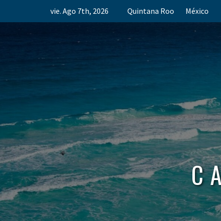
Skip
vie. Ago 7th, 2026
Quintana Roo
México
to
content
C