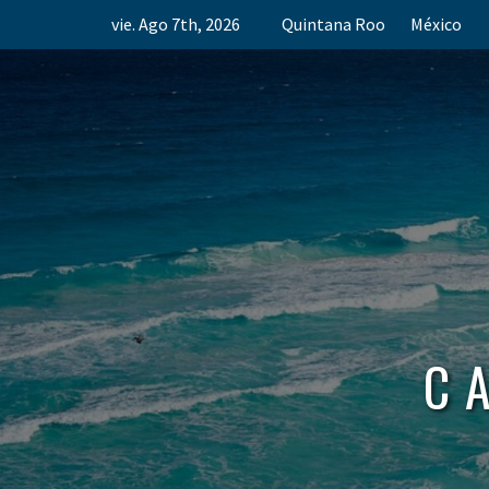
Skip
vie. Ago 7th, 2026
Quintana Roo
México
to
content
C