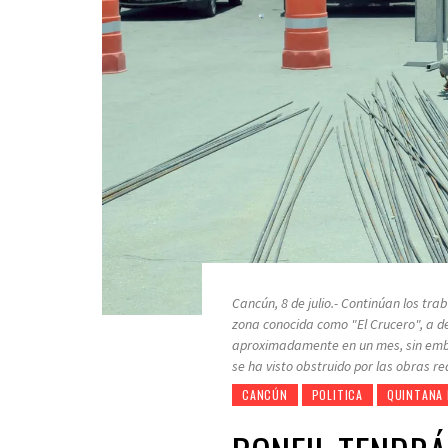
Cancún, 8 de julio.- Continúan los tra
zona conocida como "El Crucero", a d
aproximadamente en un mes, sin embar
se ha visto obstruido por las obras re
CANCÚN
POLITICA
QUINTANA