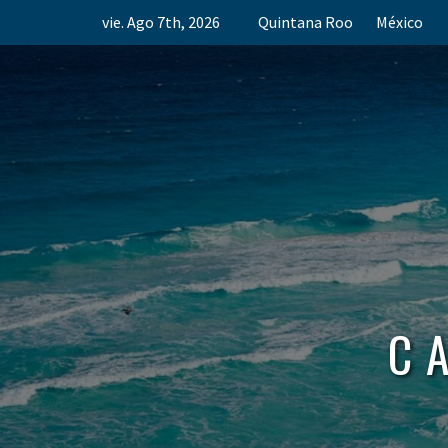
Skip
vie. Ago 7th, 2026
Quintana Roo
México
to
content
C