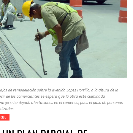
bajos de remodelación sobre la avenida Lopez Portillo, a la altura de la
ecir de los comerciantes se espera que la obra este culminada
go si ha dejado afectaciones en el comercio, pues el paso de personas
alizadas.
 ROO