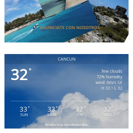
CANCUN
32
°
few clouds
72% humidity
wind: 0m/s SE
H 32 • L 32
33
33
32
32
°
°
°
°
SUN
MON
TUE
WED
Weather from OpenWeatherMap