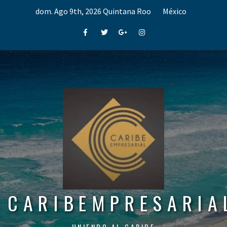
Skip
dom. Ago 9th, 2026
Quintana Roo
México
to
content
Facebook
Twitter
Google+
Instagram
CARIBEMPRESARIA
UNIENDO AL CARIBE