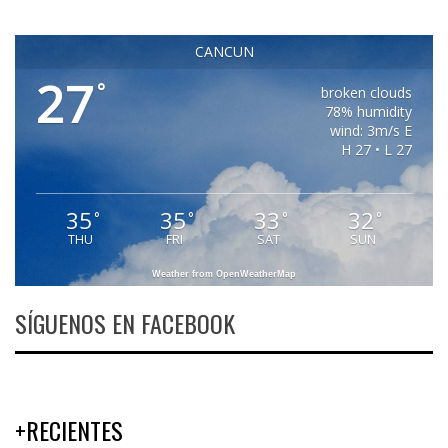
CANCUN
27
°
broken clouds
78% humidity
wind: 3m/s E
H 27 • L 27
35
35
33
32
°
°
°
°
THU
FRI
SAT
SUN
Weather from OpenWeatherMap
SÍGUENOS EN FACEBOOK
+RECIENTES