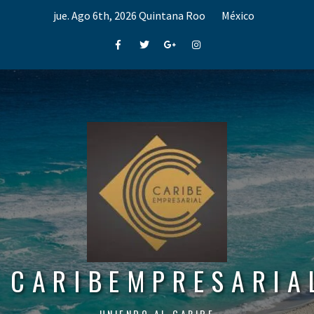
Skip
jue. Ago 6th, 2026
Quintana Roo
México
to
content
Facebook
Twitter
Google+
Instagram
CARIBEMPRESARIA
UNIENDO AL CARIBE